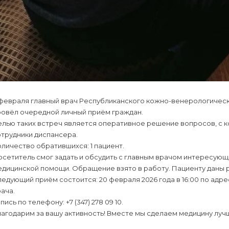
 февраля главный врач Республиканского кожно-венерологическ
ровёл очередной личный приём граждан.
елью таких встреч является оперативное решение вопросов, с 
трудники диспансера.
личество обратившихся: 1 пациент.
осетитель смог задать и обсудить с главным врачом интересую
едицинской помощи. Обращение взято в работу. Пациенту даны 
едующий приём состоится: 20 февраля 2026 года в 16:00 по адресу:
ача.
пись по телефону: +7 (347) 278 09 10.
агодарим за вашу активность! Вместе мы сделаем медицину луч