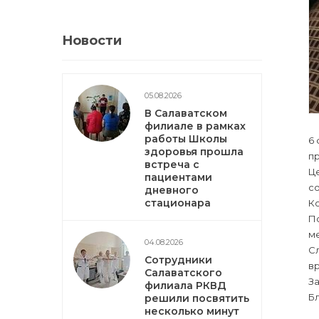
Новости
05.08.2026
В Салаватском
филиале в рамках
работы Школы
6
здоровья прошла
п
встреча с
Ц
пациентами
со
дневного
стационара
Ко
П
м
04.08.2026
Сл
Сотрудники
вр
Салаватского
За
филиала РКВД
Бл
решили посвятить
несколько минут