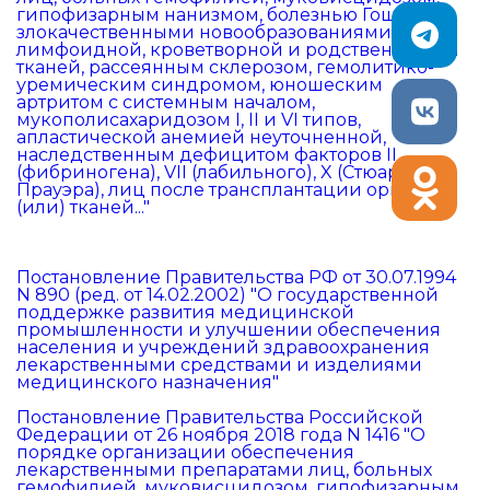
гипофизарным нанизмом, болезнью Гоше,
злокачественными новообразованиями
лимфоидной, кроветворной и родственных им
тканей, рассеянным склерозом, гемолитико-
уремическим синдромом, юношеским
артритом с системным началом,
мукополисахаридозом I, II и VI типов,
апластической анемией неуточненной,
наследственным дефицитом факторов II
(фибриногена), VII (лабильного), X (Стюарта -
Прауэра), лиц после трансплантации органов и
(или) тканей..."
Постановление Правительства РФ от 30.07.1994
N 890 (ред. от 14.02.2002) "О государственной
поддержке развития медицинской
промышленности и улучшении обеспечения
населения и учреждений здравоохранения
лекарственными средствами и изделиями
медицинского назначения"
Постановление Правительства Российской
Федерации от 26 ноября 2018 года N 1416 "О
порядке организации обеспечения
лекарственными препаратами лиц, больных
гемофилией, муковисцидозом, гипофизарным