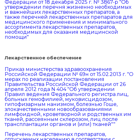
Федерации от 18 декабря 2025 г. № 3867-р "Об
утверждении перечня жизненно необходимых
и важнейших лекарственных препаратов, а
также перечней лекарственных препаратов для
медицинского применения и минимального
ассортимента лекарственных препаратов,
необходимых для оказания медицинской
помощи"
Лекарственное обеспечение
Приказ министерства здравоохранения
Российской Федерации № 69н от 15.02.2013 г. "О
мерах по реализации постановления
Правительства Российской Федерации от 26
апреля 2012 года N 404 "Об утверждении
Правил ведения Федерального регистра лиц,
больных гемофилией, муковисцидозом,
гипофизарным нанизмом, болезнью Гоше,
злокачественными новообразованиями
лимфоидной, кроветворной и родственных им
тканей, рассеянным склерозом, лиц после
трансплантации органов и (или) тканей""
Перечень лекарственных препаратов,
отпускаемых населению в соответствии с