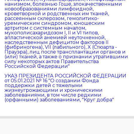
нанизмом, болезнью Гоше, злокачественными
новообразованиями лимфоидной,
кроветворной и родственных им тканей,
рассеянным склерозом, гемолитико-
уремическим синдромом, юношеским
артритом с системным началом,
мукополисахаридозом I, II и VI типов,
апластической анемией неуточненной,
наследственным дефицитом факторов II
(фибриногена), VII (лабильного), X (Стюарта -
Прауэра), лиц после трансплантации органов и
(или) тканей, а также о признании утратившими
силу некоторых актов Правительства
Российской Федерации"
УКАЗ ПРЕЗИДЕНТА РОССИЙСКОЙ ФЕДЕРАЦИИ
от 05.01.2021 № 16 "О создании Фонда
поддержки детей с тяжелыми
жизнеугрожающими и хроническими
заболеваниями, в том числе редкими
(орфанными) заболеваниями, "Круг добра"