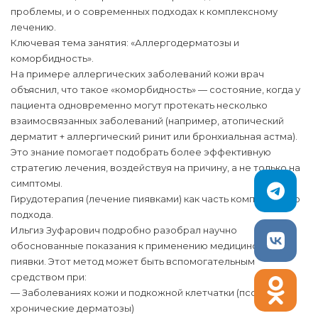
проблемы, и о современных подходах к комплексному
лечению.
Ключевая тема занятия: «Аллергодерматозы и
коморбидность».
На примере аллергических заболеваний кожи врач
объяснил, что такое «коморбидность» — состояние, когда у
пациента одновременно могут протекать несколько
взаимосвязанных заболеваний (например, атопический
дерматит + аллергический ринит или бронхиальная астма).
Это знание помогает подобрать более эффективную
стратегию лечения, воздействуя на причину, а не только на
симптомы.
Гирудотерапия (лечение пиявками) как часть комплексного
подхода.
Ильгиз Зуфарович подробно разобрал научно
обоснованные показания к применению медицинской
пиявки. Этот метод может быть вспомогательным
средством при:
— Заболеваниях кожи и подкожной клетчатки (псориаз,
хронические дерматозы)