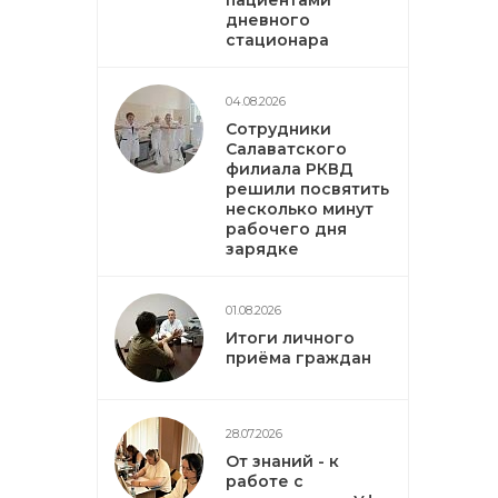
пациентами
дневного
стационара
04.08.2026
Сотрудники
Салаватского
филиала РКВД
решили посвятить
несколько минут
рабочего дня
зарядке
01.08.2026
Итоги личного
приёма граждан
28.07.2026
От знаний - к
работе с