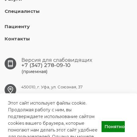
Специалисты
Пациенту
Контакты
Версия для слабовидящих
+7 (347) 278-09-10
(приемная)
450010, г. Уфа, ул. Союзная, 37
Этот сайт использует файлы cookie.
UFA.RKVD1@doctorrb.ru
Продолжая работу с ним, вы
подтверждаете использование сайтом
cookies вашего браузера, которые
Понятно
ГБУЗ Республиканский кожно-венерологический диспансер
помогают нам делать этот сайт удобнее
для пользователей. Однако вы можете