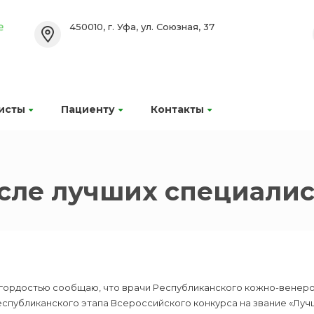
450010, г. Уфа, ул. Союзная, 37
исты
Пациенту
Контакты
исле лучших специали
 гордостью сообщаю, что врачи Республиканского кожно-венеро
спубликанского этапа Всероссийского конкурса на звание «Лучши