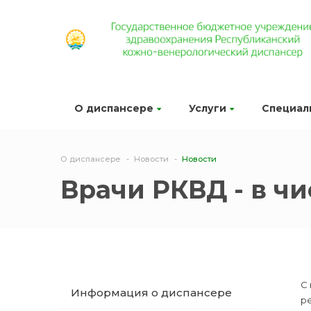
О диспансере
Услуги
Специал
О диспансере
Новости
Новости
Врачи РКВД - в ч
С
Информация о диспансере
ре