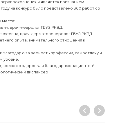
 здравоохранения и является признанием
 году на конкурс было представлено 300 работ со
 места:
ович, врач-невролог ГБУЗ РКВД;
лексеевна, врач-дерматовенеролог ГБУЗ РКВД.
етнего опыта, внимательного отношения к
! Благодарю за верность профессии, самоотдачу и
м уровне.
 крепкого здоровья и благодарных пациентов!
рологический диспансер