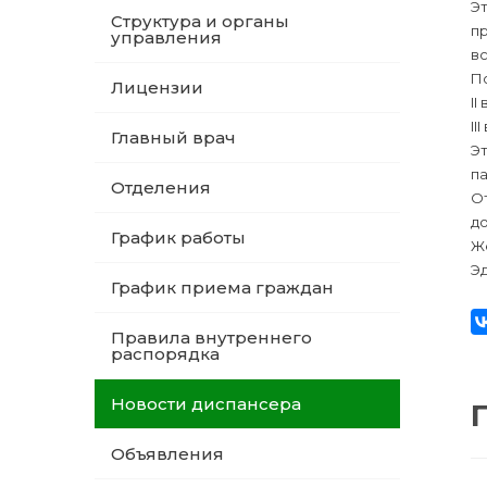
Э
Структура и органы
пр
управления
вс
По
Лицензии
II
I
Главный врач
Э
п
Отделения
От
д
График работы
Ж
Э
График приема граждан
Правила внутреннего
распорядка
Новости диспансера
Объявления