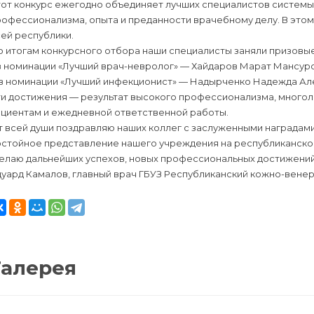
тот конкурс ежегодно объединяет лучших специалистов системы
офессионализма, опыта и преданности врачебному делу. В этом
ей республики.
 итогам конкурсного отбора наши специалисты заняли призовые
 в номинации «Лучший врач-невролог» — Хайдаров Марат Мансур
II в номинации «Лучший инфекционист» — Надырченко Надежда А
ти достижения — результат высокого профессионализма, многол
ациентам и ежедневной ответственной работы.
 всей души поздравляю наших коллег с заслуженными наградами
остойное представление нашего учреждения на республиканско
елаю дальнейших успехов, новых профессиональных достижений,
дуард Камалов, главный врач ГБУЗ Республиканский кожно-вене
Галерея